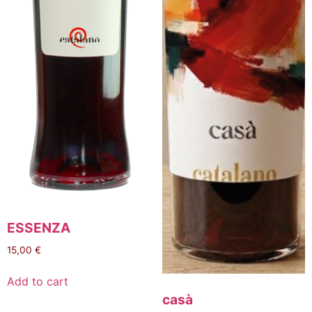
ESSENZA
15,00
€
Add to cart
casà