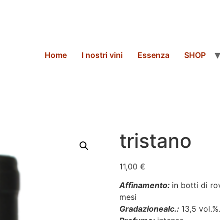
Home
I nostri vini
Essenza
SHOP
tristano
11,00
€
Affinamento:
in botti di r
mesi
Gradazione
al
c.
:
13,5 vol.%