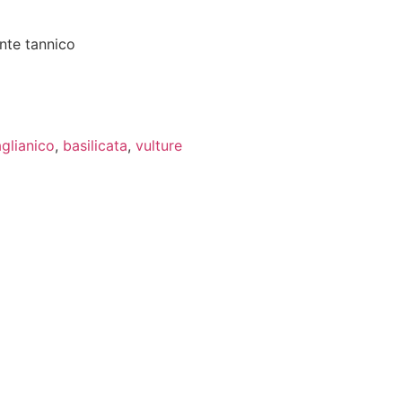
nte tannico
aglianico
,
basilicata
,
vulture