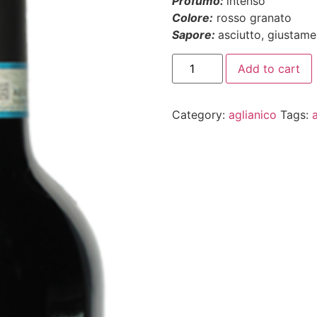
Profumo
:
intenso
Colore
:
rosso granato
Sapo
re
:
asciutto, giustame
Add to cart
Category:
aglianico
Tags: